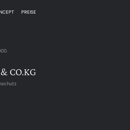
NCEPT
PREISE
000.
 & CO.KG
nschutz