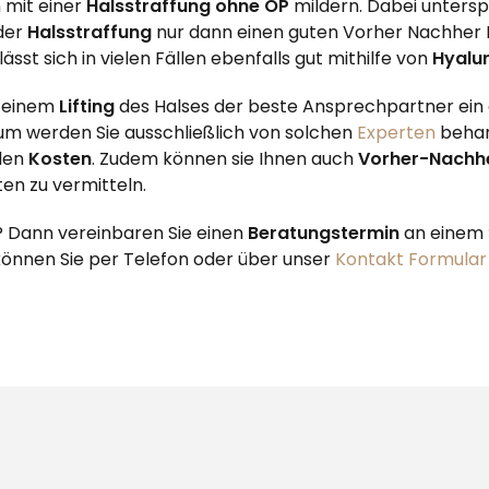
 mit einer
Halsstraffung ohne OP
mildern. Dabei unterspr
 der
Halsstraffung
nur dann einen guten Vorher Nachher 
lässt sich in vielen Fällen ebenfalls gut mithilfe von
Hyalu
i einem
Lifting
des Halses der beste Ansprechpartner ein 
trum werden Sie ausschließlich von solchen
Experten
behand
 den
Kosten
. Zudem können sie Ihnen auch
Vorher-Nachhe
ten zu vermitteln.
 Dann vereinbaren Sie einen
Beratungstermin
an einem
 können Sie per Telefon oder über unser
Kontakt Formular