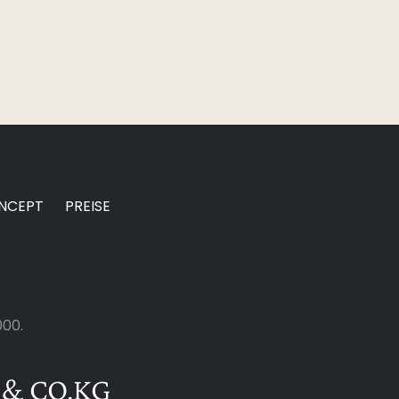
NCEPT
PREISE
000.
 & CO.KG