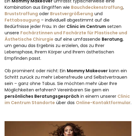
Ein
Mommy Makeover
umfasst typischerweise eine
Kombination aus Eingriffen wie
Bauchdeckenstraffung
,
Bruststraffung
oder
Brustvergrößerung
und
Fettabsaugung
– individuell abgestimmt auf die
Bedürfnisse jeder Frau. In der
Clinic im Centrum
setzen
unsere
Fachärztinnen und Fachärzte für Plastische und
Ästhetische Chirurgie
auf eine umfassende
Beratung
,
um genau das Ergebnis zu erzielen, das zu Ihrer
Lebensphase, Ihrem Körper und Ihrem ästhetischen
Empfinden passt.
Ob prominent oder nicht: Ein
Mommy Makeover
kann ein
Schritt zurück zu mehr Lebensfreude und Selbstvertrauen
sein – ganz ohne Tabus. Sie möchten mehr über Ihre
Möglichkeiten erfahren? Vereinbaren Sie gern ein
persönliches Beratungsgespräch
in einem unserer
Clinic
im Centrum Standorte
über das
Online-Kontaktformular
.