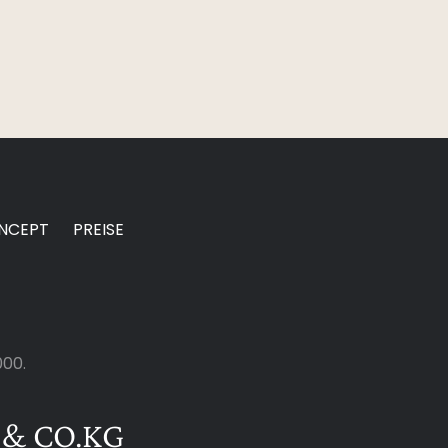
NCEPT
PREISE
000.
 & CO.KG