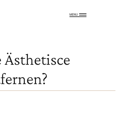
MENU
 Ästhetisce
tfernen?