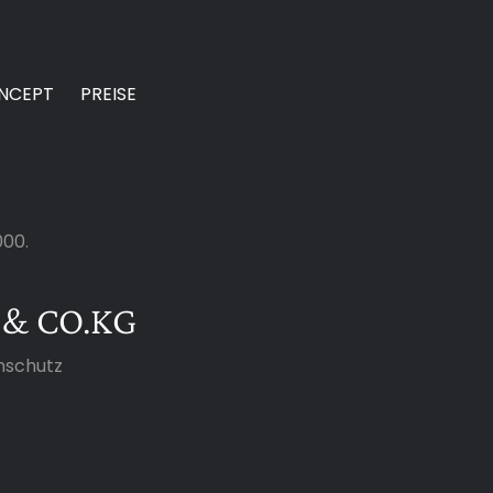
NCEPT
PREISE
000.
 & CO.KG
nschutz