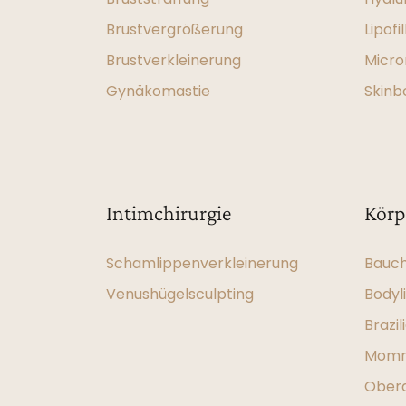
Brustvergrößerung
Lipofil
Brustverkleinerung
Micro
Gynäkomastie
Skinb
Intimchirurgie
Körp
Schamlippenverkleinerung
Bauch
Venushügelsculpting
Bodyli
Brazil
Momm
Obera