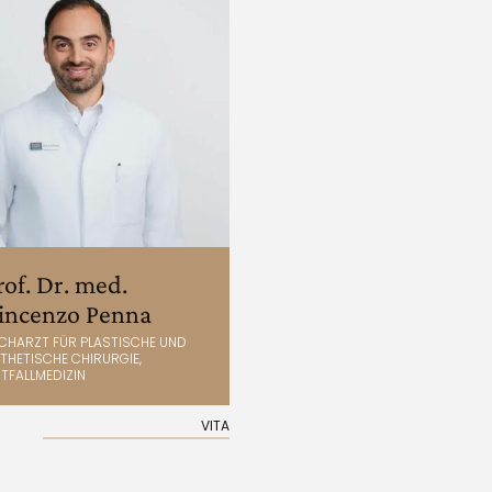
rof. Dr. med.
incenzo Penna
CHARZT FÜR PLASTISCHE UND
THETISCHE CHIRURGIE,
TFALLMEDIZIN
VITA