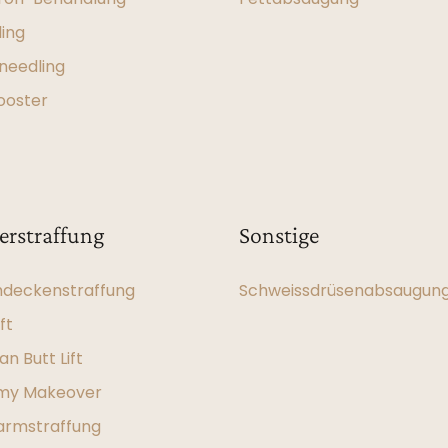
ling
needling
ooster
erstraffung
Sonstige
deckenstraffung
Schweissdrüsenabsaugun
ft
ian Butt Lift
y Makeover
rmstraffung