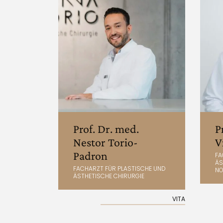
Prof. Dr. med.
P
Nestor Torio-
V
Padron
FA
ÄS
FACHARZT FÜR PLASTISCHE UND
NO
ÄSTHETISCHE CHIRURGIE
VITA