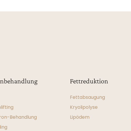
enbehandlung
Fettreduktion
Fettabsaugung
ifting
Kryolipolyse
ron-Behandlung
Lipödem
ling