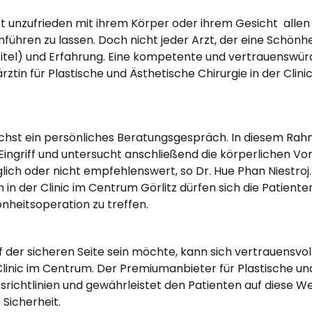
st unzufrieden mit ihrem Körper oder ihrem Gesicht  alle
führen zu lassen. Doch nicht jeder Arzt, der eine Schönhei
titel) und Erfahrung. Eine kompetente und vertrauenswürd
rztin für Plastische und Ästhetische Chirurgie in der Clin
chst ein persönliches Beratungsgespräch. In diesem Rahm
ngriff und untersucht anschließend die körperlichen Vo
lich oder nicht empfehlenswert, so Dr. Hue Phan Niestroj.
n der Clinic im Centrum Görlitz dürfen sich die Patienten
nheitsoperation zu treffen.
er sicheren Seite sein möchte, kann sich vertrauensvoll 
Clinic im Centrum. Der Premiumanbieter für Plastische und
ätsrichtlinien und gewährleistet den Patienten auf diese 
 Sicherheit.