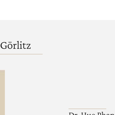
Görlitz
Dr. Hue Phan