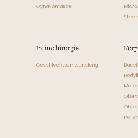
Gynäkomastie
Micro
Skinb
Intimchirurgie
Körp
Geschlechtsumwandlung
Bauch
Bodyli
Momm
Obera
Obers
Po St