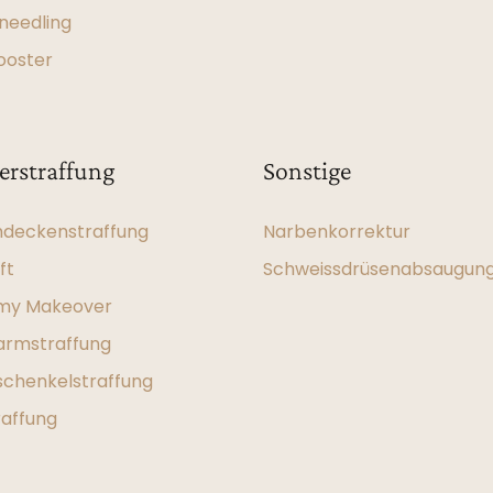
needling
ooster
erstraffung
Sonstige
deckenstraffung
Narbenkorrektur
ft
Schweissdrüsenabsaugun
y Makeover
rmstraffung
chenkelstraffung
raffung