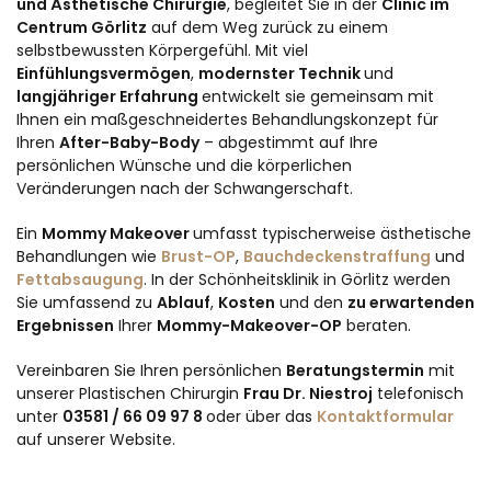
und Ästhetische Chirurgie
, begleitet Sie in der
Clinic im
Centrum Görlitz
auf dem Weg zurück zu einem
selbstbewussten Körpergefühl. Mit viel
Einfühlungsvermögen
,
modernster Technik
und
langjähriger Erfahrung
entwickelt sie gemeinsam mit
Ihnen ein maßgeschneidertes Behandlungskonzept für
Ihren
After-Baby-Body
– abgestimmt auf Ihre
persönlichen Wünsche und die körperlichen
Veränderungen nach der Schwangerschaft.
Ein
Mommy Makeover
umfasst typischerweise ästhetische
Behandlungen wie
Brust-OP
,
Bauchdeckenstraffung
und
Fettabsaugung
. In der Schönheitsklinik in Görlitz werden
Sie umfassend zu
Ablauf
,
Kosten
und den
zu erwartenden
Ergebnissen
Ihrer
Mommy-Makeover-OP
beraten.
Vereinbaren Sie Ihren persönlichen
Beratungstermin
mit
unserer Plastischen Chirurgin
Frau Dr. Niestroj
telefonisch
unter
03581 / 66 09 97 8
oder über das
Kontaktformular
auf unserer Website.