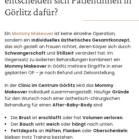
entscheiden sich Patientinnen in
Görlitz dafür?
Ein
Mommy Makeover
ist keine einzelne Operation,
sondern ein
individuelles ästhetisches Gesamtkonzept
,
das sich gezielt an Frauen richtet, deren Körper sich durch
Schwangerschaft
und
Stillzeit
verändert hat. Im
Gegensatz zu isolierten Behandlungen kombiniert ein
Mommy Makeover
in Görlitz mehrere Eingriffe in einer
geplanten OP – je nach Befund und Zielvorstellung.
In der
Clinic im Centrum Görlitz
wird das
Mommy
Makeover
individuell zusammengestellt. Häufige
Gründe
für den Wunsch nach einer ästhetisch-chirurgischen
Behandlung für einen
After-Baby-Body
sind:
Die
Brust
ist
erschlafft
oder hat
Volumen verloren
.
Der
Bauch
wirkt
weich
oder
hängt
nach unten.
Fettdepots
an
Hüften
,
Flanken
oder
Oberschenkeln
bleiben trotz Training bestehen.