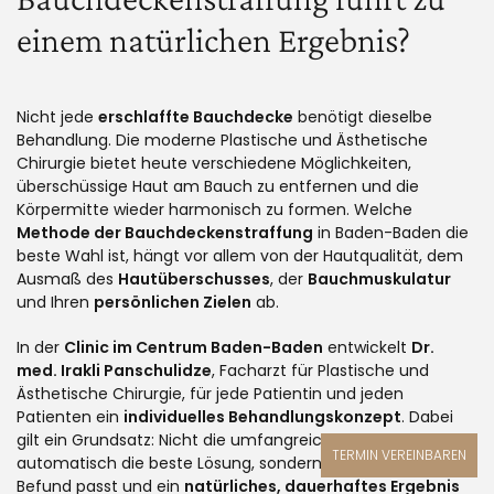
einem natürlichen Ergebnis?
Nicht jede
erschlaffte Bauchdecke
benötigt dieselbe
Behandlung. Die moderne Plastische und Ästhetische
Chirurgie bietet heute verschiedene Möglichkeiten,
überschüssige Haut am Bauch zu entfernen und die
Körpermitte wieder harmonisch zu formen. Welche
Methode der Bauchdeckenstraffung
in Baden-Baden die
beste Wahl ist, hängt vor allem von der Hautqualität, dem
Ausmaß des
Hautüberschusses
, der
Bauchmuskulatur
und Ihren
persönlichen Zielen
ab.
In der
Clinic im Centrum Baden-Baden
entwickelt
Dr.
med. Irakli Panschulidze
, Facharzt für Plastische und
Ästhetische Chirurgie, für jede Patientin und jeden
Patienten ein
individuelles Behandlungskonzept
. Dabei
gilt ein Grundsatz: Nicht die umfangreichste Operation ist
TERMIN VEREINBAREN
automatisch die beste Lösung, sondern diejenige, die zum
Befund passt und ein
natürliches, dauerhaftes Ergebnis