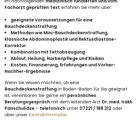
Im nachfolgenden
medizinisch fundierten und vom
Facharzt geprüften Text
erfahren Sie mehr über:
geeignete Voraussetzungen für eine
Bauchdeckenstraffung
Methoden wie Mini-Bauchdeckenstraffung,
klassische Abdominoplastik und Rektusdiastase-
Korrektur
Kombination mit Fettabsaugung
Ablauf, Heilung, Narbenpflege und Risiken
Kosten, Finanzierung, Erfahrungen und Vorher-
Nachher-Ergebnisse
Wenn Sie wissen möchten, ob eine
Bauchdeckenstraffung
in Baden-Baden für Sie geeignet
ist, vereinbaren Sie gerne ein
persönliches
Beratungsgespräch
mit dem leitenden Arzt
Dr. med. Irakli
Panschulidze
–
telefonisch
unter
07221 / 188 212
oder
über unser
Kontaktformular
.