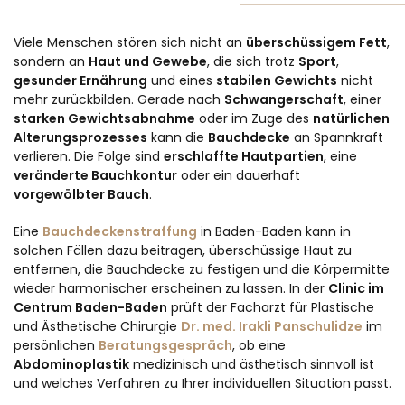
Viele Menschen stören sich nicht an
überschüssigem Fett
,
sondern an
Haut und Gewebe
, die sich trotz
Sport
,
gesunder Ernährung
und eines
stabilen Gewichts
nicht
mehr zurückbilden. Gerade nach
Schwangerschaft
, einer
starken Gewichtsabnahme
oder im Zuge des
natürlichen
Alterungsprozesses
kann die
Bauchdecke
an Spannkraft
verlieren. Die Folge sind
erschlaffte Hautpartien
, eine
veränderte Bauchkontur
oder ein dauerhaft
vorgewölbter Bauch
.
Eine
Bauchdeckenstraffung
in Baden-Baden kann in
solchen Fällen dazu beitragen, überschüssige Haut zu
entfernen, die Bauchdecke zu festigen und die Körpermitte
wieder harmonischer erscheinen zu lassen. In der
Clinic im
Centrum Baden-Baden
prüft der Facharzt für Plastische
und Ästhetische Chirurgie
Dr. med. Irakli Panschulidze
im
persönlichen
Beratungsgespräch
, ob eine
Abdominoplastik
medizinisch und ästhetisch sinnvoll ist
und welches Verfahren zu Ihrer individuellen Situation passt.