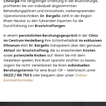
Chirurgie
mit langjähriger Erfahrung in der Brustchirurgie,
profitieren Sie von individuell abgestimmten
Behandlungsplänen und innovativen, narbensparenden
Operationstechniken.
Dr. Bargello
zählt in der Region
Rhein-Neckar zu den führenden Experten für die
Durchführung von
Bruststraffungen
.
In einem
persönlichen Beratungsgespräch
in der
Clinic
im Centrum Heidelberg
Ihre Schönheitsklinik
im exklusiven
Ethianum
klärt
Dr. Bargello
transparent über den genauen
Ablauf
der
Bruststraffung
, die zu erwartenden
Kosten
sowie
potenzielle Risiken
auf. Wenn Sie mit dem
Gedanken spielen, Ihre Brust operativ straffen zu lassen,
zögern Sie nicht: Vereinbaren Sie Ihren
individuellen
Beratungstermin
für eine Brust-OP – telefonisch unter
06221 / 186 756 5
oder bequem über unser
Online-
Kontaktformular
.