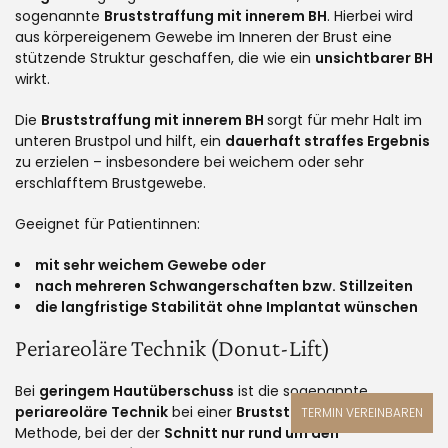
sogenannte
Bruststraffung mit innerem BH
. Hierbei wird
aus körpereigenem Gewebe im Inneren der Brust eine
stützende Struktur geschaffen, die wie ein
unsichtbarer BH
wirkt.
Die
Bruststraffung mit innerem BH
sorgt für mehr Halt im
unteren Brustpol und hilft, ein
dauerhaft straffes Ergebnis
zu erzielen – insbesondere bei weichem oder sehr
erschlafftem Brustgewebe.
Geeignet für Patientinnen:
mit sehr weichem Gewebe oder
nach mehreren Schwangerschaften bzw. Stillzeiten
die langfristige Stabilität ohne Implantat wünschen
Periareoläre Technik (Donut-Lift)
Bei
geringem Hautüberschuss
ist die sogenannte
periareoläre Technik
bei einer
Bruststraffung
eine sanfte
TERMIN VEREINBAREN
Methode, bei der der
Schnitt nur rund um den