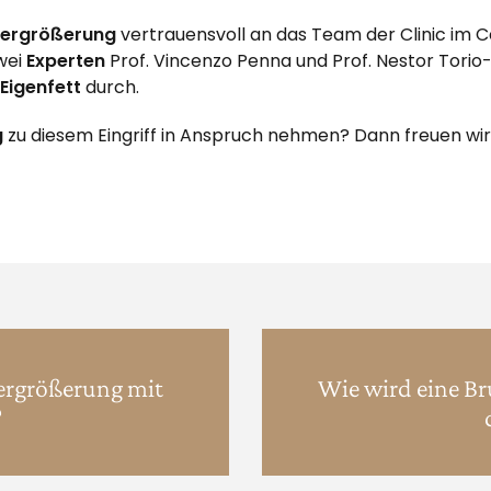
vergrößerung
vertrauensvoll an das Team der Clinic im C
wei
Experten
Prof. Vincenzo Penna und Prof. Nestor Torio
Eigenfett
durch.
g
zu diesem Eingriff in Anspruch nehmen? Dann freuen wir
vergrößerung mit
Wie wird eine Br
?