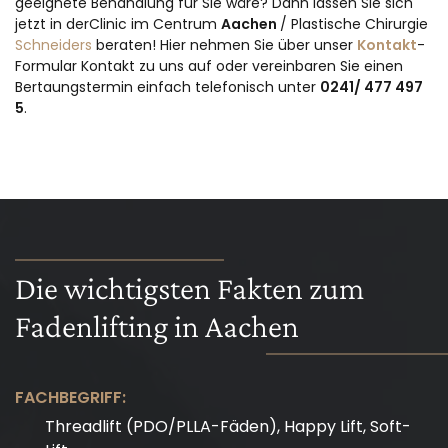
geeignete Behandlung für Sie wäre? Dann lassen Sie sich
jetzt in derClinic im Centrum
Aachen
/ Plastische Chirurgie
Schneiders
beraten! Hier nehmen Sie über unser
Kontakt
-
Formular Kontakt zu uns auf oder vereinbaren Sie einen
Bertaungstermin einfach telefonisch unter
0241/ 477 497
5
.
Die wichtigsten Fakten zum
Fadenlifting in Aachen
FACHBEGRIFF:
Threadlift (PDO/PLLA-Fäden), Happy Lift, Soft-