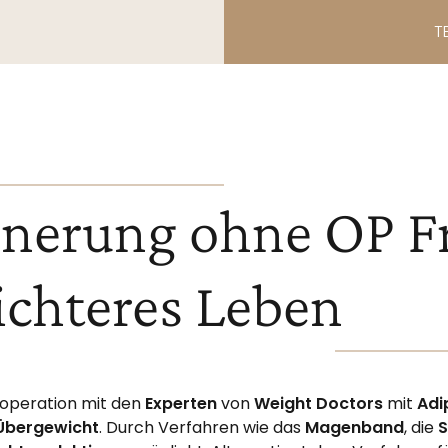
T
nerung ohne OP Fr
eichteres Leben
ooperation mit den
Experten
von
Weight Doctors
mit
Adi
Übergewicht
. Durch Verfahren wie das
Magenband
, die
S