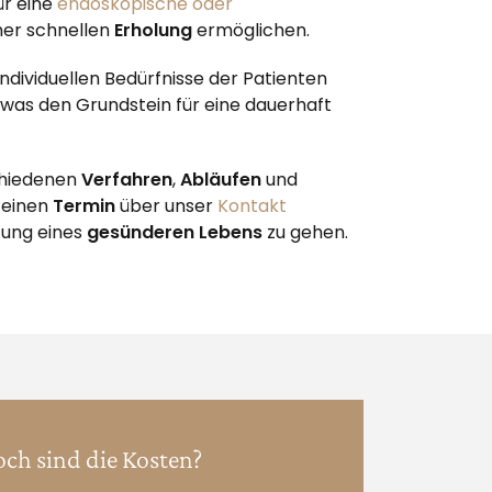
ür eine
endoskopische oder
ner schnellen
Erholung
ermöglichen.
e individuellen Bedürfnisse der Patienten
, was den Grundstein für eine dauerhaft
chiedenen
Verfahren
,
Abläufen
und
 einen
Termin
über unser
Kontakt
htung eines
gesünderen Lebens
zu gehen.
ch sind die Kosten?