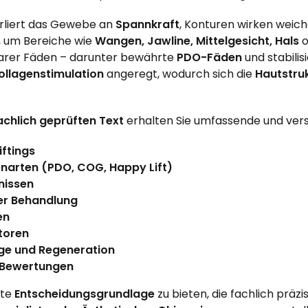
rliert das Gewebe an
Spannkraft
, Konturen wirken weich
g, um Bereiche wie
Wangen, Jawline, Mittelgesicht, Hals
o
barer Fäden – darunter bewährte
PDO-Fäden
und stabili
ollagenstimulation
angeregt, wodurch sich die
Hautstruk
achlich geprüften Text
erhalten Sie umfassende und vers
ftings
narten (PDO, COG, Happy Lift)
nissen
er Behandlung
en
ktoren
ge und Regeneration
 Bewertungen
nte
Entscheidungsgrundlage
zu bieten, die fachlich präzi