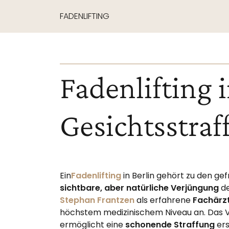
FADENLIFTING
Fadenlifting i
Gesichtsstra
Ein
Fadenlifting
in Berlin gehört zu den g
sichtbare, aber natürliche Verjüngung
de
Stephan Frantzen
als erfahrene
Fachärzt
höchstem medizinischem Niveau an. Das V
ermöglicht eine
schonende Straffung
ers