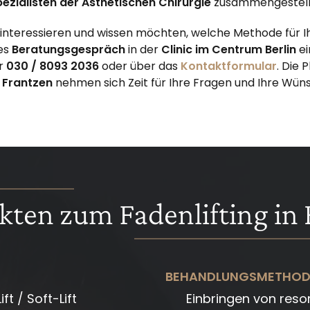
ezialisten der Ästhetischen Chirurgie
zusammengestell
n interessieren und wissen möchten, welche Methode für 
les
Beratungsgespräch
in der
Clinic im Centrum Berlin
ei
r
030 / 8093 2036
oder über das
Kontaktformular
. Die
 Frantzen
nehmen sich Zeit für Ihre Fragen und Ihre Wün
kten zum Fadenlifting in 
BEHANDLUNGSMETHOD
ft / Soft-Lift
Einbringen von resor