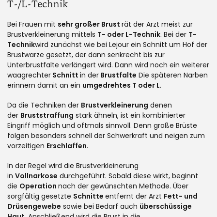
T-/L-Technik
Bei Frauen mit
sehr großer Brust
rät der Arzt meist zur
Brustverkleinerung mittels
T- oder L-Technik
. Bei der
T-
Technik
wird zunächst wie bei Lejour ein Schnitt um Hof der
Brustwarze gesetzt, der dann senkrecht bis zur
Unterbrustfalte verlängert wird. Dann wird noch ein weiterer
waagrechter
Schnitt
in der
Brustfalte
Die späteren Narben
erinnern damit an ein
umgedrehtes T oder L
.
Da die Techniken der
Brustverkleinerung
denen
der
Bruststraffung
stark ähneln, ist ein kombinierter
Eingriff möglich und oftmals sinnvoll. Denn große Brüste
folgen besonders schnell der Schwerkraft und neigen zum
vorzeitigen
Erschlaffen
.
In der Regel wird die Brustverkleinerung
in
Vollnarkose
durchgeführt. Sobald diese wirkt, beginnt
die
Operation
nach der gewünschten Methode. Über
sorgfältig gesetzte
Schnitte
entfernt der Arzt
Fett- und
Drüsengewebe
sowie bei Bedarf auch
überschüssige
Haut
. Anschließend wird die Brust in die