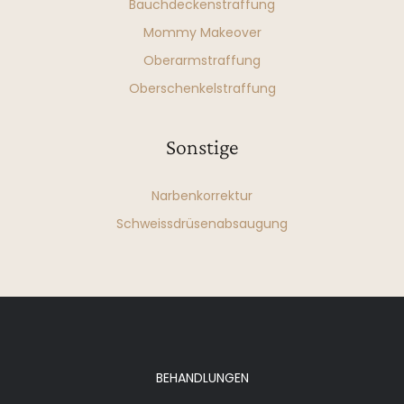
Bauchdeckenstraffung
Mommy Makeover
Oberarmstraffung
Oberschenkelstraffung
Sonstige
Narbenkorrektur
Schweissdrüsenabsaugung
BEHANDLUNGEN