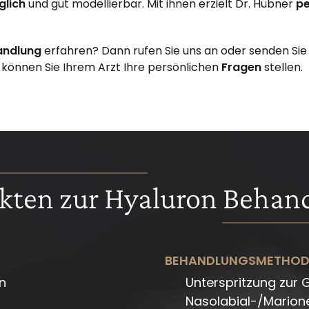
glich
und gut modellierbar. Mit ihnen erzielt Dr. Hübner
pe
andlung
erfahren? Dann rufen Sie uns an oder senden Sie
g
können Sie Ihrem Arzt Ihre persönlichen
Fragen
stellen.
akten zur Hyaluron Behan
BEHANDLUNGSMETHOD
on
Unterspritzung zur G
Nasolabial-/Marion