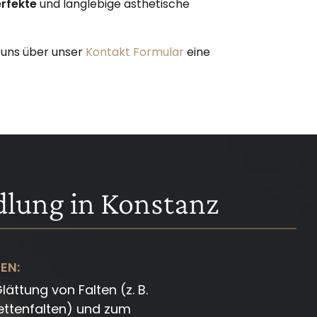
rfekte
und langlebige ästhetische
 uns über unser
Kontakt Formular
eine
dlung in Konstanz
EN:
lättung von Falten (z. B.
ettenfalten) und zum