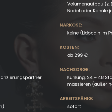
Volumenaufbau (z. B
Nadel oder Kanüle j
NARKOSE:
keine (Lidocain im P
KOSTEN:
ab 299 €
NACHSORGE:
nanzierungspartner
Kühlung, 24 – 48 St
massieren (außer n
ARBEITSFÄHIG:
h)
sofort