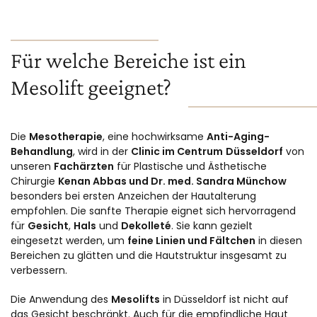
Für welche Bereiche ist ein
Mesolift geeignet?
Die
Mesotherapie
, eine hochwirksame
Anti-Aging-
Behandlung
, wird in der
Clinic im
Centrum
Düsseldorf
von
unseren
Fachärzten
für Plastische und Ästhetische
Chirurgie
Kenan Abbas und
Dr. med. Sandra Münchow
besonders bei ersten Anzeichen der Hautalterung
empfohlen. Die sanfte Therapie eignet sich hervorragend
für
Gesicht
,
Hals
und
Dekolleté
. Sie kann gezielt
eingesetzt werden, um
feine Linien und
Fältchen
in diesen
Bereichen zu glätten und die Hautstruktur insgesamt zu
verbessern.
Die Anwendung des
Mesolifts
in Düsseldorf ist nicht auf
das Gesicht beschränkt. Auch für die empfindliche Haut