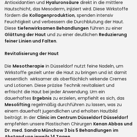
Antioxidantien und
Hyaluronsäure
direkt in die mittlere
Hautschicht, das Mesoderm, injiziert wird. Diese Wirkstoffe
fördern die
Kollagenproduktion
, spenden intensiv
Feuchtigkeit und verbessern die Durchblutung der Haut.
Diese
tiefenwirksamen
Behandlungen
führen zu einer
Glättung der
Haut
und zu einer deutlichen
Reduzierung
feiner Linien und Falten
.
Revitalisierung der Haut
Die
Mesotherapie
in Düsseldorf nutzt feine Nadeln, um
Wirkstoffe gezielt unter die Haut zu bringen und ist damit
wesentlich wirksamer als oberflächlich wirkende Cremes
und Lotionen. Diese präzise Technik revitalisiert und
erfrischt die Haut bei jeder Anwendung. Um ein
dauerhaftes
Ergebnis
zu erzielen, empfiehlt es sich, das
Mesolifting
regelmäßig durchführen zu lassen, was zu
einem dauerhaft jugendlichen und erholten Hautbild
beiträgt. In der
Clinic im Centrum Düsseldorf Düsseldorf
empfehlen unsere Plastischen Chirurgen
Kenan Abbas und
Dr. med. Sandra Münchow
3 bis 5 Behandlungen
im
Abstand von jeweils 14 Tagen
.