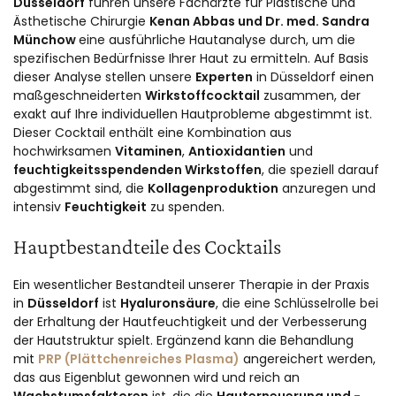
Düsseldorf
führen unsere Fachärzte für Plastische und
Ästhetische Chirurgie
Kenan Abbas und
Dr. med. Sandra
Münchow
eine ausführliche Hautanalyse durch, um die
spezifischen Bedürfnisse Ihrer Haut zu ermitteln. Auf Basis
dieser Analyse stellen unsere
Experten
in Düsseldorf einen
maßgeschneiderten
Wirkstoffcocktail
zusammen, der
exakt auf Ihre individuellen Hautprobleme abgestimmt ist.
Dieser Cocktail enthält eine Kombination aus
hochwirksamen
Vitaminen
,
Antioxidantien
und
feuchtigkeitsspendenden Wirkstoffen
, die speziell darauf
abgestimmt sind, die
Kollagenproduktion
anzuregen und
intensiv
Feuchtigkeit
zu spenden.
Hauptbestandteile des Cocktails
Ein wesentlicher Bestandteil unserer Therapie in der Praxis
in
Düsseldorf
ist
Hyaluronsäure
, die eine Schlüsselrolle bei
der Erhaltung der Hautfeuchtigkeit und der Verbesserung
der Hautstruktur spielt. Ergänzend kann die Behandlung
mit
PRP (Plättchenreiches Plasma)
angereichert werden,
das aus Eigenblut gewonnen wird und reich an
Wachstumsfaktoren
ist, die die
Hauterneuerung und -