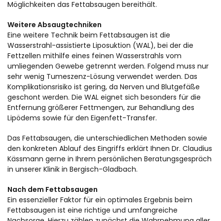
Möglichkeiten das Fettabsaugen bereithält.
Weitere Absaugtechniken
Eine weitere Technik beim Fettabsaugen ist die
Wasserstrahl-assistierte Liposuktion (WAL), bei der die
Fettzellen mithilfe eines feinen Wasserstrahls vom
umliegenden Gewebe getrennt werden. Folgend muss nur
sehr wenig Tumeszenz-Lösung verwendet werden. Das
Komplikationsrisiko ist gering, da Nerven und Blutgefäße
geschont werden. Die WAL eignet sich besonders für die
Entfernung größerer Fettmengen, zur Behandlung des
Lipödems sowie für den Eigenfett-Transfer.
Das Fettabsaugen, die unterschiedlichen Methoden sowie
den konkreten Ablauf des Eingriffs erklärt Ihnen Dr. Claudius
Kässmann gerne in Ihrem persönlichen Beratungsgespräch
in unserer Klinik in Bergisch-Gladbach.
Nach dem Fettabsaugen
Ein essenzieller Faktor für ein optimales Ergebnis beim
Fettabsaugen ist eine richtige und umfangreiche
Nachsorge. Hierzu zählen zunächst die Wahrnehmung aller