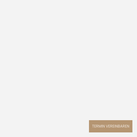
Dr. med. Maria Simidjiiska
FACHÄRZTIN FÜR PLASTISCHE UND ÄSTHETISCHE CHIRURGIE
TERMIN VEREINBAREN