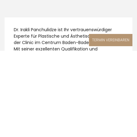
Dr. Irakli Panchulidze ist Ihr vertrauenswürdiger
Experte für Plastische und Ästhetische Chirurgie in
TERMIN VEREINBAREN
der Clinic im Centrum Baden-Baden und Karlsruhe
Mit seiner exzellenten Qualifikation und
langjährigen Erfahrung bietet er seinen
Patientinnen und Patienten professionelle und
individuelle Behandlungen. Gern verhilft er Ihnen
auch zu mehr Wohlbefinden, indem er Ihre
Vorstellungen von Ästhetik in die Wirklichkeit
umsetzt.
VITA