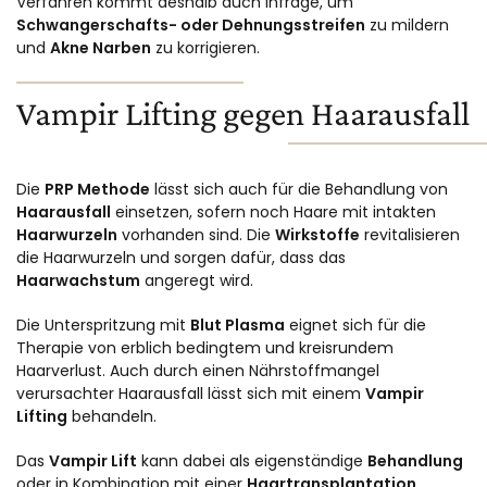
Verfahren kommt deshalb auch infrage, um
Schwangerschafts- oder Dehnungsstreifen
zu mildern
und
Akne Narben
zu korrigieren.
Vampir Lifting gegen Haarausfall
Die
PRP Methode
lässt sich auch für die Behandlung von
Haarausfall
einsetzen, sofern noch Haare mit intakten
Haarwurzeln
vorhanden sind. Die
Wirkstoffe
revitalisieren
die Haarwurzeln und sorgen dafür, dass das
Haarwachstum
angeregt wird.
Die Unterspritzung mit
Blut Plasma
eignet sich für die
Therapie von erblich bedingtem und kreisrundem
Haarverlust. Auch durch einen Nährstoffmangel
verursachter Haarausfall lässt sich mit einem
Vampir
Lifting
behandeln.
Das
Vampir Lift
kann dabei als eigenständige
Behandlung
oder in Kombination mit einer
Haartransplantation