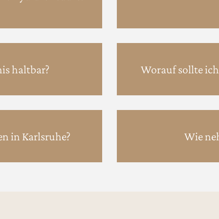
is haltbar?
Worauf sollte ic
en in Karlsruhe?
Wie neh