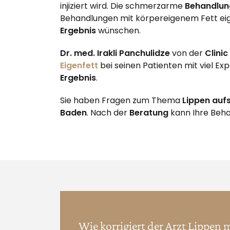
injiziert wird. Die schmerzarme
Behandlun
Behandlungen mit körpereigenem Fett eig
Ergebnis
wünschen.
Dr. med. Irakli Panchulidze
von der
Clini
Eigenfett
bei seinen Patienten mit viel Exp
Ergebnis
.
Sie haben Fragen zum Thema
Lippen auf
Baden
. Nach der
Beratung
kann Ihre Beha
Wie korrigiert der Arzt Lippen