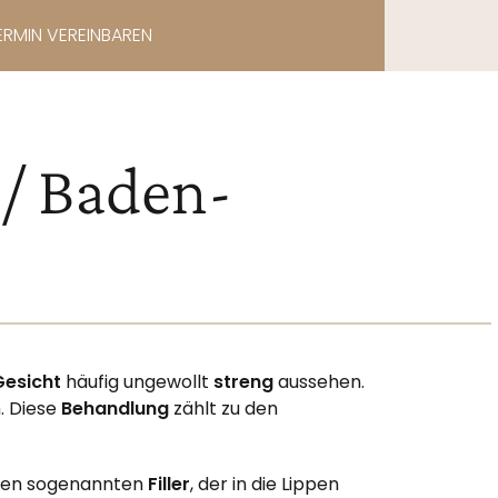
ERMIN VEREINBAREN
 / Baden-
Gesicht
häufig ungewollt
streng
aussehen.
. Diese
Behandlung
zählt zu den
inen sogenannten
Filler
, der in die Lippen