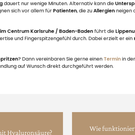
g
dauert nur wenige Minuten. Alternativ kann die
Untersp
nen sich vor allem für
Patienten
, die zu
Allergien
neigen o
c im Centrum Karlsruhe / Baden-Baden
führt die
Lippenu
ertise und Fingerspitzengefühl durch. Dabei erzielt er ein
spritzen
? Dann vereinbaren Sie gerne einen
Termin
in de
ndlung auf Wunsch direkt durchgeführt werden.
Wie funktionier
 mit Hyaluronsäure?