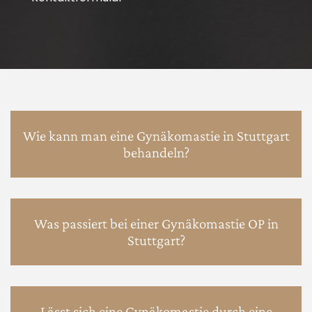
Wie kann man eine Gynäkomastie in Stuttgart
behandeln?
Was passiert bei einer Gynäkomastie OP in
Stuttgart?
Lässt sich eine Gynäkomastie durch eine