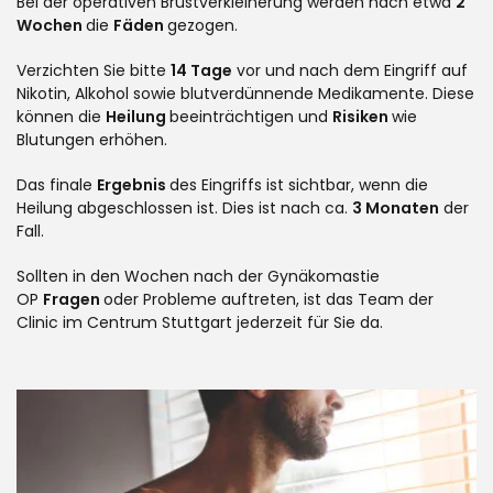
Bei der operativen Brustverkleinerung werden nach etwa
2
Wochen
die
Fäden
gezogen.
Verzichten Sie bitte
14 Tage
vor und nach dem Eingriff auf
Nikotin, Alkohol sowie blutverdünnende Medikamente. Diese
können die
Heilung
beeinträchtigen und
Risiken
wie
Blutungen erhöhen.
Das finale
Ergebnis
des Eingriffs ist sichtbar, wenn die
Heilung abgeschlossen ist. Dies ist nach ca.
3 Monaten
der
Fall.
Sollten in den Wochen nach der Gynäkomastie
OP
Fragen
oder Probleme auftreten, ist das Team der
Clinic im Centrum Stuttgart jederzeit für Sie da.