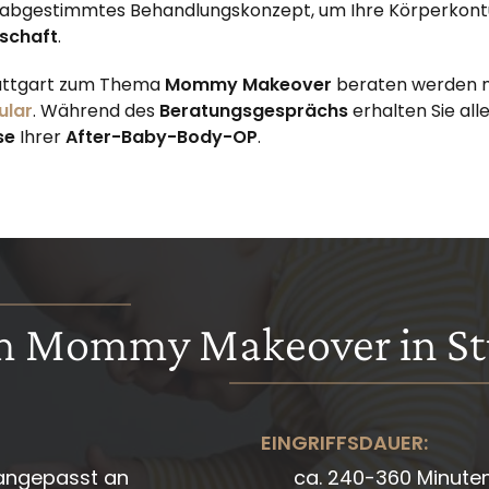
e abgestimmtes Behandlungskonzept, um Ihre Körperkont
schaft
.
tuttgart zum Thema
Mommy Makeover
beraten werden m
ular
. Während des
Beratungsgesprächs
erhalten Sie al
se
Ihrer
After-Baby-Body-OP
.
m Mommy Makeover in St
EINGRIFFSDAUER:
e angepasst an
ca. 240-360 Minute